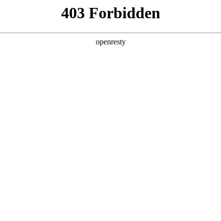
产品及服务
行业解决方案
合作伙伴
投资者关系
与全球顶尖科技公司的长期深度合作，构建起覆盖企业数字化转型全产业链
整的数字化产品技术镜像。